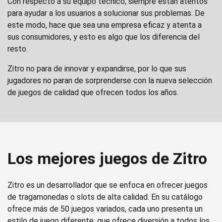
Con respecto a su equipo técnico, siempre están atentos
para ayudar a los usuarios a solucionar sus problemas. De
este modo, hace que sea una empresa eficaz y atenta a
sus consumidores, y esto es algo que los diferencia del
resto.
Zitro no para de innovar y expandirse, por lo que sus
jugadores no paran de sorprenderse con la nueva selección
de juegos de calidad que ofrecen todos los años.
Los mejores juegos de Zitro
Zitro es un desarrollador que se enfoca en ofrecer juegos
de tragamonedas o slots de alta calidad. En su catálogo
ofrece más de 50 juegos variados, cada uno presenta un
estilo de juego diferente, que ofrece diversión a todos los