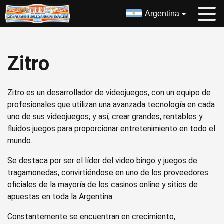
Argentina
Zitro
Zitro es un desarrollador de videojuegos, con un equipo de
profesionales que utilizan una avanzada tecnología en cada
uno de sus videojuegos; y así, crear grandes, rentables y
fluidos juegos para proporcionar entretenimiento en todo el
mundo.
Se destaca por ser el líder del video bingo y juegos de
tragamonedas, convirtiéndose en uno de los proveedores
oficiales de la mayoría de los casinos online y sitios de
apuestas en toda la Argentina.
Constantemente se encuentran en crecimiento,