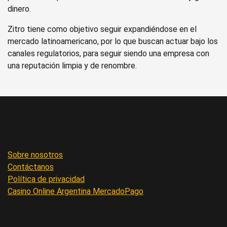
dinero.
Zitro tiene como objetivo seguir expandiéndose en el
mercado latinoamericano, por lo que buscan actuar bajo los
canales regulatorios, para seguir siendo una empresa con
una reputación limpia y de renombre.
Sobre nosotros
Contáctanos
Política de privacidad
Casino Online Argentina MercadoPago