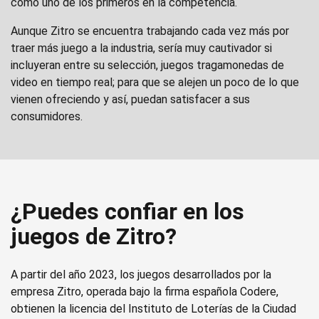
como uno de los primeros en la competencia.
Aunque Zitro se encuentra trabajando cada vez más por
traer más juego a la industria, sería muy cautivador si
incluyeran entre su selección, juegos tragamonedas de
video en tiempo real; para que se alejen un poco de lo que
vienen ofreciendo y así, puedan satisfacer a sus
consumidores.
¿Puedes confiar en los
juegos de Zitro?
A partir del año 2023, los juegos desarrollados por la
empresa Zitro, operada bajo la firma española Codere,
obtienen la licencia del Instituto de Loterías de la Ciudad