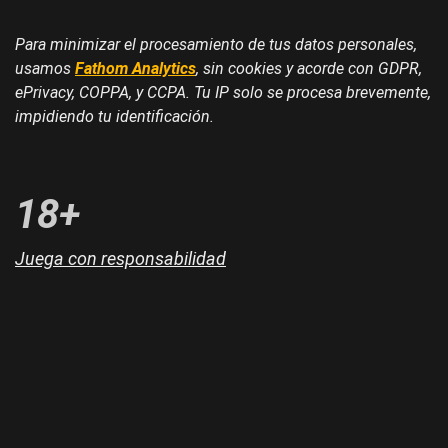
Para minimizar el procesamiento de tus datos personales,
usamos
Fathom Analytics
, sin cookies y acorde con GDPR,
ePrivacy, COPPA, y CCPA. Tu IP solo se procesa brevemente,
impidiendo tu identificación.
18+
Juega con responsabilidad