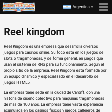
Argentina
Reel kingdom
Reel Kingdom es una empresa que desarrolla diversos
juegos para casinos online. Su foco está en los juegos de
slots o tragamonedas, y de forma general, en juegos que
usan el sistema de RNG para su funcionamiento. Según el
propio sitio de la empresa, Reel Kingdom está formada por
un equipo dinámico y especializado en el desarrollo de
juegos HTML5.
La empresa tiene sede en la ciudad de Cardiff, con una
historia de diseño colectivo para máquinas tragamonedas
de más de 100 años. La empresa tiene vasta experiencia
acumulada en los casinos físicos y juegos callejeros de