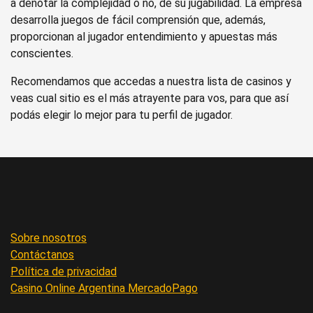
a denotar la complejidad o no, de su jugabilidad. La empresa
desarrolla juegos de fácil comprensión que, además,
proporcionan al jugador entendimiento y apuestas más
conscientes.
Recomendamos que accedas a nuestra lista de casinos y
veas cual sitio es el más atrayente para vos, para que así
podás elegir lo mejor para tu perfil de jugador.
Sobre nosotros
Contáctanos
Política de privacidad
Casino Online Argentina MercadoPago