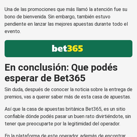
Una de las promociones que más llamó la atención fue su
bono de bienvenida. Sin embargo, también estuvo
pendiente en lanzar las mejores apuestas durante todo el
evento.
En conclusión: Que podés
esperar de Bet365
Sin duda, después de conocer la noticia sobre la entrega de
premios, vas a querer saber más de esta casa de apuestas.
Así que la casa de apuestas británica Bet365, es un sitio
confiable dónde podés pasar un buen rato divirtiéndote, sin
tener que preocuparte por la legitimidad del operador.
En la plataforma de este operador, además de encontrar