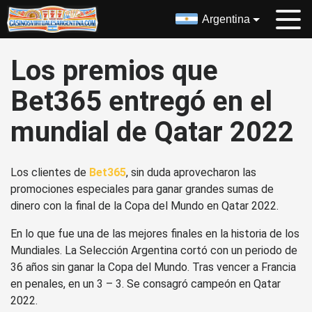
Argentina
Los premios que
Bet365 entregó en el
mundial de Qatar 2022
Los clientes de
Bet365
, sin duda aprovecharon las
promociones especiales para ganar grandes sumas de
dinero con la final de la Copa del Mundo en Qatar 2022.
En lo que fue una de las mejores finales en la historia de los
Mundiales. La Selección Argentina cortó con un periodo de
36 años sin ganar la Copa del Mundo. Tras vencer a Francia
en penales, en un 3 – 3. Se consagró campeón en Qatar
2022.