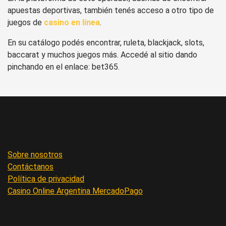
apuestas deportivas, también tenés acceso a otro tipo de
juegos de
casino en línea
.
En su catálogo podés encontrar, ruleta, blackjack, slots,
baccarat y muchos juegos más. Accedé al sitio dando
pinchando en el enlace: bet365.
Sobre nosotros
Contáctanos
Política de privacidad
Casino Online Argentina MercadoPago