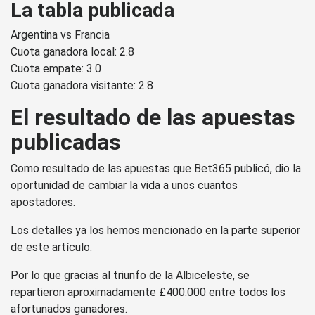
La tabla publicada
Argentina vs Francia
Cuota ganadora local: 2.8
Cuota empate: 3.0
Cuota ganadora visitante: 2.8
El resultado de las apuestas
publicadas
Como resultado de las apuestas que Bet365 publicó, dio la
oportunidad de cambiar la vida a unos cuantos
apostadores.
Los detalles ya los hemos mencionado en la parte superior
de este artículo.
Por lo que gracias al triunfo de la Albiceleste, se
repartieron aproximadamente £400.000 entre todos los
afortunados ganadores.