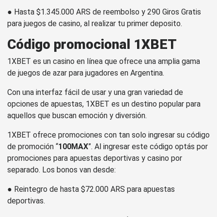
● Hasta $1.345.000 ARS de reembolso y 290 Giros Gratis
para juegos de casino, al realizar tu primer deposito.
Código promocional 1XBET
1XBET es un casino en línea que ofrece una amplia gama
de juegos de azar para jugadores en Argentina.
Con una interfaz fácil de usar y una gran variedad de
opciones de apuestas, 1XBET es un destino popular para
aquellos que buscan emoción y diversión.
1XBET ofrece promociones con tan solo ingresar su código
de promoción “
100MAX
”. Al ingresar este código optás por
promociones para apuestas deportivas y casino por
separado. Los bonos van desde:
● Reintegro de hasta $72.000 ARS para apuestas
deportivas.