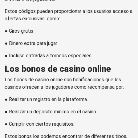
Estos códigos pueden proporcionar a los usuarios acceso a
ofertas exclusivas, como:
● Giros gratis
● Dinero extra para jugar
● Incluso entradas a torneos especiales
Los bonos de casino online
Los bonos de casino online son bonificaciones que los
casinos ofrecen a los jugadores como recompensa por:
● Realizar un registro en la plataforma.
● Realizar un depósito mínimo en el casino.
● Cumplir con ciertos requisitos.
Estos bonos los podemos encontrar de diferentes tipos,