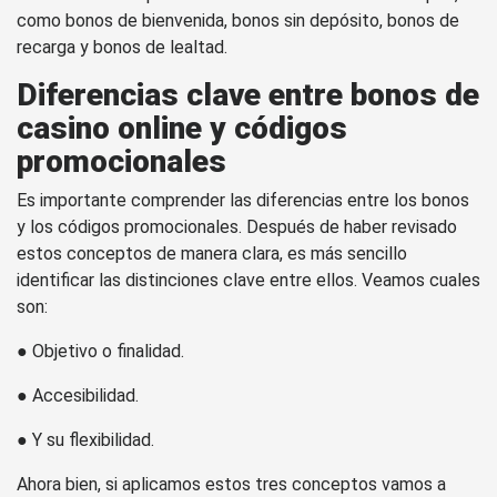
como bonos de bienvenida, bonos sin depósito, bonos de
recarga y bonos de lealtad.
Diferencias clave entre bonos de
casino online y códigos
promocionales
Es importante comprender las diferencias entre los bonos
y los códigos promocionales. Después de haber revisado
estos conceptos de manera clara, es más sencillo
identificar las distinciones clave entre ellos. Veamos cuales
son:
● Objetivo o finalidad.
● Accesibilidad.
● Y su flexibilidad.
Ahora bien, si aplicamos estos tres conceptos vamos a