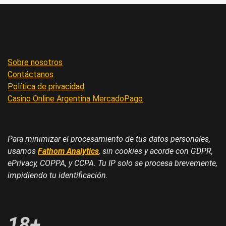
Sobre nosotros
Contáctanos
Política de privacidad
Casino Online Argentina MercadoPago
Para minimizar el procesamiento de tus datos personales,
usamos
Fathom Analytics
, sin cookies y acorde con GDPR,
ePrivacy, COPPA, y CCPA. Tu IP solo se procesa brevemente,
impidiendo tu identificación.
18+