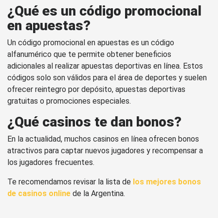
¿Qué es un código promocional
en apuestas?
Un código promocional en apuestas es un código
alfanumérico que te permite obtener beneficios
adicionales al realizar apuestas deportivas en línea. Estos
códigos solo son válidos para el área de deportes y suelen
ofrecer reintegro por depósito, apuestas deportivas
gratuitas o promociones especiales.
¿Qué casinos te dan bonos?
En la actualidad, muchos casinos en línea ofrecen bonos
atractivos para captar nuevos jugadores y recompensar a
los jugadores frecuentes.
Te recomendamos revisar la lista de
los mejores bonos
de casinos online
de la Argentina.