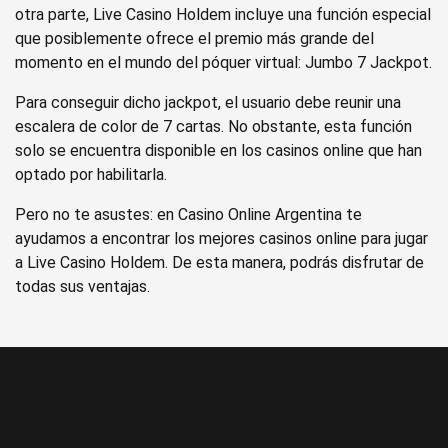
otra parte, Live Casino Holdem incluye una función especial
que posiblemente ofrece el premio más grande del
momento en el mundo del póquer virtual: Jumbo 7 Jackpot.
Para conseguir dicho jackpot, el usuario debe reunir una
escalera de color de 7 cartas. No obstante, esta función
solo se encuentra disponible en los casinos online que han
optado por habilitarla.
Pero no te asustes: en Casino Online Argentina te
ayudamos a encontrar los mejores casinos online para jugar
a Live Casino Holdem. De esta manera, podrás disfrutar de
todas sus ventajas.