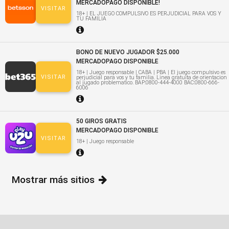
MERCADOPAGO DISPONIBLE!
VISITAR
18+ |
EL JUEGO COMPULSIVO ES PERJUDICIAL PARA VOS Y
TU FAMILIA
BONO DE NUEVO JUGADOR $25.000
MERCADOPAGO DISPONIBLE
18+ |
Juego responsable | CABA | PBA | El juego compulsivo es
VISITAR
perjudicial para vos y tu familia. Linea gratuita de orientacion
al jugado problematico. BAP:0800-444-4000 BAC:0800-666-
6006
50 GIROS GRATIS
MERCADOPAGO DISPONIBLE
VISITAR
18+ |
Juego responsable
Mostrar más sitios