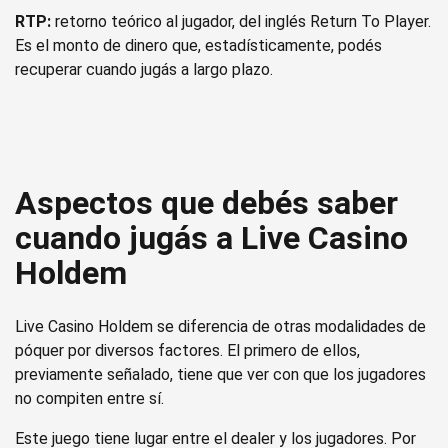
RTP:
retorno teórico al jugador, del inglés Return To Player.
Es el monto de dinero que, estadísticamente, podés
recuperar cuando jugás a largo plazo.
Aspectos que debés saber
cuando jugás a Live Casino
Holdem
Live Casino Holdem se diferencia de otras modalidades de
póquer por diversos factores. El primero de ellos,
previamente señalado, tiene que ver con que los jugadores
no compiten entre sí.
Este juego tiene lugar entre el dealer y los jugadores. Por