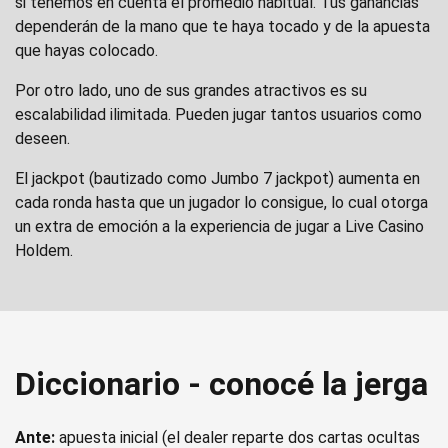
si tenemos en cuenta el promedio habitual. Tus ganancias
dependerán de la mano que te haya tocado y de la apuesta
que hayas colocado.
Por otro lado, uno de sus grandes atractivos es su
escalabilidad ilimitada. Pueden jugar tantos usuarios como
deseen.
El jackpot (bautizado como Jumbo 7 jackpot) aumenta en
cada ronda hasta que un jugador lo consigue, lo cual otorga
un extra de emoción a la experiencia de jugar a Live Casino
Holdem.
Diccionario - conocé la jerga
Ante:
apuesta inicial (el dealer reparte dos cartas ocultas