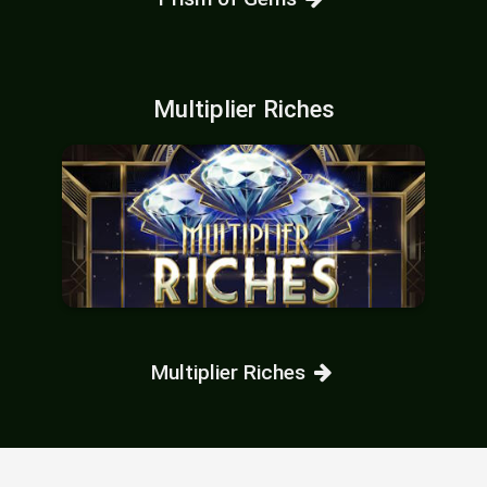
Multiplier Riches
Multiplier Riches