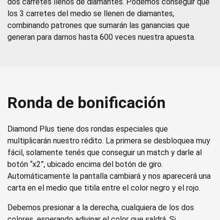
dos carretes llenos de diamantes. Podemos conseguir que
los 3 carretes del medio se llenen de diamantes,
combinando patrones que sumarán las ganancias que
generan para darnos hasta 600 veces nuestra apuesta.
Ronda de bonificación
Diamond Plus tiene dos rondas especiales que
multiplicarán nuestro rédito. La primera se desbloquea muy
fácil, solamente tenés que conseguir un match y darle al
botón “x2”, ubicado encima del botón de giro.
Automáticamente la pantalla cambiará y nos aparecerá una
carta en el medio que titila entre el color negro y el rojo.
Debemos presionar a la derecha, cualquiera de los dos
colores, esperando adivinar el color que saldrá. Si