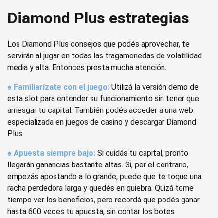
Diamond Plus estrategias
Los Diamond Plus consejos que podés aprovechar, te
servirán al jugar en todas las tragamonedas de volatilidad
media y alta. Entonces presta mucha atención.
♠ Familiarízate con el juego:
Utilizá la versión demo de
esta slot para entender su funcionamiento sin tener que
arriesgar tu capital. También podés acceder a una web
especializada en juegos de casino y descargar Diamond
Plus.
♠ Apuesta siempre bajo:
Si cuidás tu capital, pronto
llegarán ganancias bastante altas. Si, por el contrario,
empezás apostando a lo grande, puede que te toque una
racha perdedora larga y quedés en quiebra. Quizá tome
tiempo ver los beneficios, pero recordá que podés ganar
hasta 600 veces tu apuesta, sin contar los botes