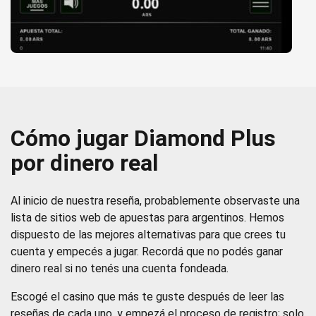
Cómo jugar Diamond Plus
por dinero real
Al inicio de nuestra reseña, probablemente observaste una
lista de sitios web de apuestas para argentinos. Hemos
dispuesto de las mejores alternativas para que crees tu
cuenta y empecés a jugar. Recordá que no podés ganar
dinero real si no tenés una cuenta fondeada.
Escogé el casino que más te guste después de leer las
reseñas de cada uno, y empezá el proceso de registro; solo