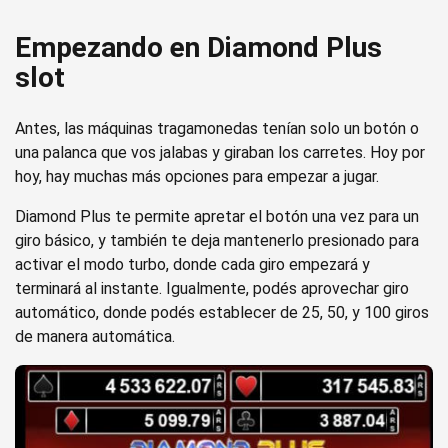
Empezando en Diamond Plus
slot
Antes, las máquinas tragamonedas tenían solo un botón o
una palanca que vos jalabas y giraban los carretes. Hoy por
hoy, hay muchas más opciones para empezar a jugar.
Diamond Plus te permite apretar el botón una vez para un
giro básico, y también te deja mantenerlo presionado para
activar el modo turbo, donde cada giro empezará y
terminará al instante. Igualmente, podés aprovechar giro
automático, donde podés establecer de 25, 50, y 100 giros
de manera automática.