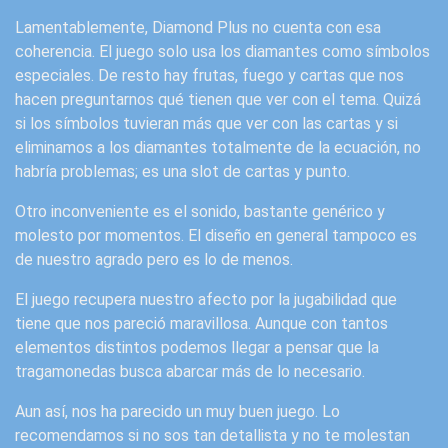
Lamentablemente, Diamond Plus no cuenta con esa
coherencia. El juego solo usa los diamantes como símbolos
especiales. De resto hay frutas, fuego y cartas que nos
hacen preguntarnos qué tienen que ver con el tema. Quizá
si los símbolos tuvieran más que ver con las cartas y si
eliminamos a los diamantes totalmente de la ecuación, no
habría problemas; es una slot de cartas y punto.
Otro inconveniente es el sonido, bastante genérico y
molesto por momentos. El diseño en general tampoco es
de nuestro agrado pero es lo de menos.
El juego recupera nuestro afecto por la jugabilidad que
tiene que nos pareció maravillosa. Aunque con tantos
elementos distintos podemos llegar a pensar que la
tragamonedas busca abarcar más de lo necesario.
Aun así, nos ha parecido un muy buen juego. Lo
recomendamos si no sos tan detallista y no te molestan