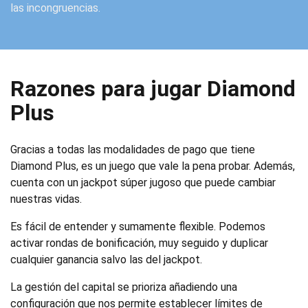
las incongruencias.
Razones para jugar Diamond
Plus
Gracias a todas las modalidades de pago que tiene
Diamond Plus, es un juego que vale la pena probar. Además,
cuenta con un jackpot súper jugoso que puede cambiar
nuestras vidas.
Es fácil de entender y sumamente flexible. Podemos
activar rondas de bonificación, muy seguido y duplicar
cualquier ganancia salvo las del jackpot.
La gestión del capital se prioriza añadiendo una
configuración que nos permite establecer límites de