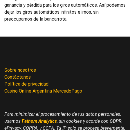
ganancia y pérdida para los giros automáticos. Así podemos
dejar los giros automáticos infinitos e irnos, sin
preocuparnos de la bancarrota.
Sobre nosotros
Contáctanos
Política de privacidad
Casino Online Argentina MercadoPago
Para minimizar el procesamiento de tus datos personales,
usamos
Fathom Analytics
, sin cookies y acorde con GDPR,
ePrivacy, COPPA, y CCPA. Tu IP solo se procesa brevemente,