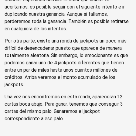
acertamos, es posible seguir con el siguiente intento e ir
duplicando nuestra ganancia. Aunque si fallamos,
perderemos toda la ganancia. También es posible retirarse
en cualquiera de los intentos.
Por otra parte, existe una ronda de jackpots un poco más
difícil de desencadenar puesto que aparece de manera
totalmente aleatoria. Sin embargo, lo emocionante es que
podemos ganar uno de 4 jackpots diferentes que tienen
entre un par de miles hasta unos cuantos millones de
créditos. Arriba veremos el monto acumulado de los
jackpots.
Una vez nos encontremos en esta ronda, aparecerán 12
cartas boca abajo. Para ganar, tenemos que conseguir 3
cartas del mismo palo. Ganaremos el jackpot
correspondiente a ese palo.