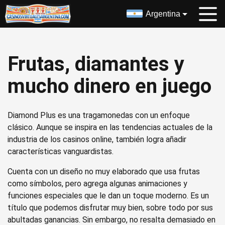
Argentina
Frutas, diamantes y
mucho dinero en juego
Diamond Plus es una tragamonedas con un enfoque
clásico. Aunque se inspira en las tendencias actuales de la
industria de los casinos online, también logra añadir
características vanguardistas.
Cuenta con un diseño no muy elaborado que usa frutas
como símbolos, pero agrega algunas animaciones y
funciones especiales que le dan un toque moderno. Es un
título que podemos disfrutar muy bien, sobre todo por sus
abultadas ganancias. Sin embargo, no resalta demasiado en