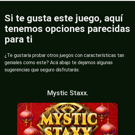
Si te gusta este juego, aquí
tenemos opciones parecidas
para ti
¿Te gustaría probar otros juegos con características tan
geniales como este? Acá abajo te dejamos algunas
sugerencias que seguro disfrutarás:
Mystic Staxx.