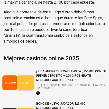
la máxima ganancia, de hasta 2.100 por cada apuesta.
Algo que sobresale de este juego y creo deberíamos
prestarle atención es el hecho que durante los Free Spins,
junto al pescador podrás incrementar el multiplicador hasta
por 10. Incluso se puede activar la característica
“dinamita”, la cual transforma símbolos aleatorios en
símbolos de peces.
Mejores casinos online 2025
¡JUGÁ AHORA Y LLEVATE HASTA $350.000 CON TU
PRIMER DEPÓSITO + 200 GIROS GRATIS!
MERCADOPAGO DISPONIBLE!
VISITAR
18+ |
EL JUEGO COMPULSIVO ES PERJUDICIAL PARA VOS Y
TU FAMILIA
BONO DE NUEVO JUGADOR $25.000
MERCADOPAGO DISPONIBLE