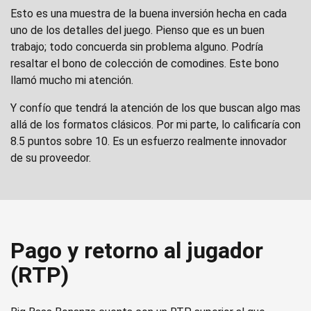
Esto es una muestra de la buena inversión hecha en cada
uno de los detalles del juego. Pienso que es un buen
trabajo; todo concuerda sin problema alguno. Podría
resaltar el bono de colección de comodines. Este bono
llamó mucho mi atención.
Y confío que tendrá la atención de los que buscan algo mas
allá de los formatos clásicos. Por mi parte, lo calificaría con
8.5 puntos sobre 10. Es un esfuerzo realmente innovador
de su proveedor.
Pago y retorno al jugador
(RTP)