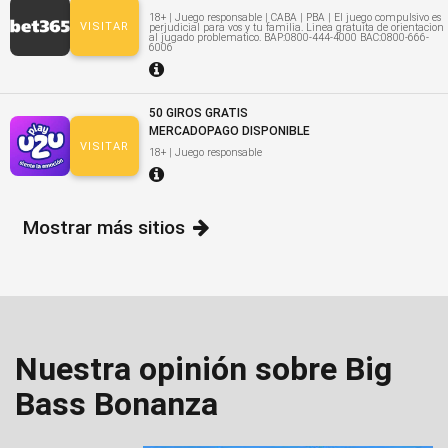
18+ |
Juego responsable | CABA | PBA | El juego compulsivo es
VISITAR
perjudicial para vos y tu familia. Linea gratuita de orientacion
al jugado problematico. BAP:0800-444-4000 BAC:0800-666-
6006
50 GIROS GRATIS
MERCADOPAGO DISPONIBLE
VISITAR
18+ |
Juego responsable
Mostrar más sitios
Nuestra opinión sobre Big
Bass Bonanza