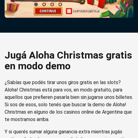
Jugá Aloha Christmas gratis
en modo demo
¿Sabías que podés tirar unos giros gratis en las slots?
Aloha! Christmas está para vos, en modo gratuito, para
aquellos que prefieren pasarla bien sin jugarse unos billetes.
Si sos de esos, solo tenés que buscar la demo de Aloha!
Christmas en alguno de los casinos online de Argentina que
te mostramos arriba.
Y si querés sumar alguna ganancia extra mientras jugás