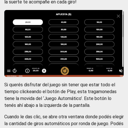
la suerte te acompañe en cada giro!
Si querés disfrutar del juego sin tener que estar todo el
tiempo clickeando el botón de Play, esta tragamonedas
tiene la movida del ‘Juego Automático’. Este botón lo
tenés ahí abajo a la izquierda de la pantalla.
Cuando le das clic, se abre otra ventana donde podés elegir
la cantidad de giros automáticos por ronda de juego. Podés