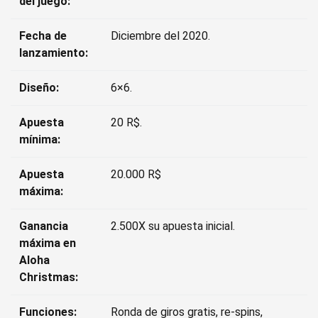
del juego:
Fecha de
Diciembre del 2020.
lanzamiento:
Diseño:
6×6.
Apuesta
20 R$.
mínima:
Apuesta
20.000 R$
máxima:
Ganancia
2.500X su apuesta inicial.
máxima en
Aloha
Christmas:
Funciones:
Ronda de giros gratis, re-spins,