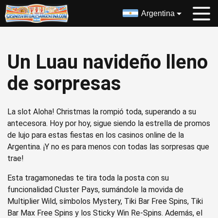
Argentina
Un Luau navideño lleno
de sorpresas
La slot Aloha! Christmas la rompió toda, superando a su
antecesora. Hoy por hoy, sigue siendo la estrella de promos
de lujo para estas fiestas en los casinos online de la
Argentina. ¡Y no es para menos con todas las sorpresas que
trae!
Esta tragamonedas te tira toda la posta con su
funcionalidad Cluster Pays, sumándole la movida de
Multiplier Wild, símbolos Mystery, Tiki Bar Free Spins, Tiki
Bar Max Free Spins y los Sticky Win Re-Spins. Además, el