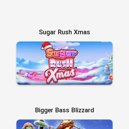
Sugar Rush Xmas
Bigger Bass Blizzard