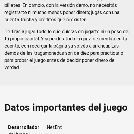
billetes. En cambio, con la versión demo, no necesitás
registrarte ni mucho menos poner dinero; jugás con una
cuenta trucha y créditos que ni existen.
Te tirás a jugar todo lo que quieras sin jugarte ni un peso de
tu propio capital. Y si perdés toda la guita de mentira en tu
cuenta, con recargar la página ya volvés a arrancar. Las
demos de las tragamonedas son de diez para practicar o
para probar el juego antes de decidir poner dinero de
verdad.
Datos importantes del juego
Desarrollador
NetEnt