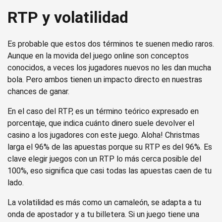
RTP y volatilidad
Es probable que estos dos términos te suenen medio raros.
Aunque en la movida del juego online son conceptos
conocidos, a veces los jugadores nuevos no les dan mucha
bola. Pero ambos tienen un impacto directo en nuestras
chances de ganar.
En el caso del RTP, es un término teórico expresado en
porcentaje, que indica cuánto dinero suele devolver el
casino a los jugadores con este juego. Aloha! Christmas
larga el 96% de las apuestas porque su RTP es del 96%. Es
clave elegir juegos con un RTP lo más cerca posible del
100%, eso significa que casi todas las apuestas caen de tu
lado.
La volatilidad es más como un camaleón, se adapta a tu
onda de apostador y a tu billetera. Si un juego tiene una