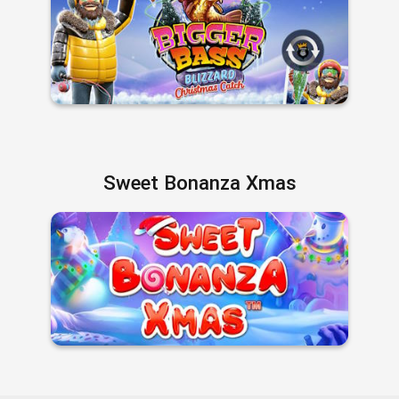
Sweet Bonanza Xmas