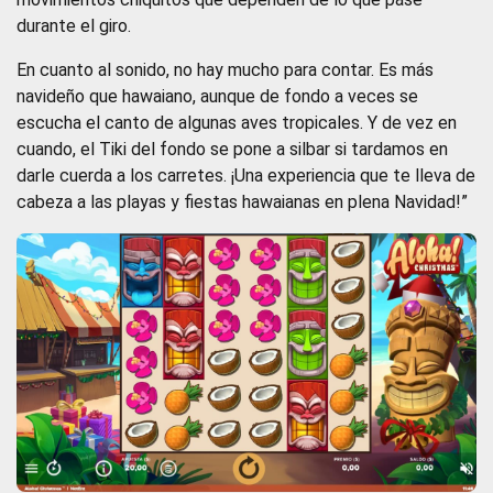
durante el giro.
En cuanto al sonido, no hay mucho para contar. Es más
navideño que hawaiano, aunque de fondo a veces se
escucha el canto de algunas aves tropicales. Y de vez en
cuando, el Tiki del fondo se pone a silbar si tardamos en
darle cuerda a los carretes. ¡Una experiencia que te lleva de
cabeza a las playas y fiestas hawaianas en plena Navidad!”