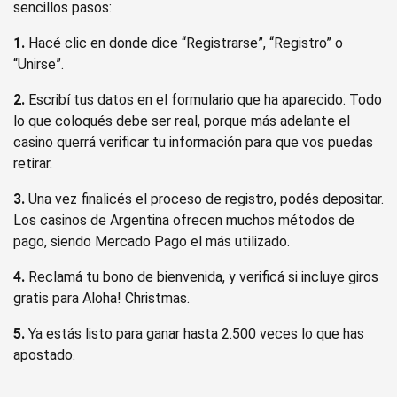
sencillos pasos:
1.
Hacé clic en donde dice “Registrarse”, “Registro” o
“Unirse”.
2.
Escribí tus datos en el formulario que ha aparecido. Todo
lo que coloqués debe ser real, porque más adelante el
casino querrá verificar tu información para que vos puedas
retirar.
3.
Una vez finalicés el proceso de registro, podés depositar.
Los casinos de Argentina ofrecen muchos métodos de
pago, siendo Mercado Pago el más utilizado.
4.
Reclamá tu bono de bienvenida, y verificá si incluye giros
gratis para Aloha! Christmas.
5.
Ya estás listo para ganar hasta 2.500 veces lo que has
apostado.