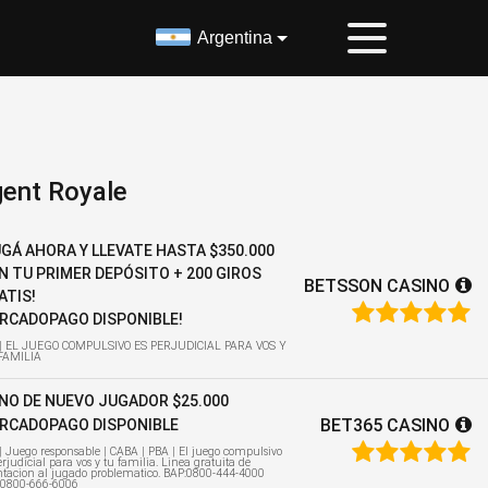
Argentina
gent Royale
UGÁ AHORA Y LLEVATE HASTA $350.000
N TU PRIMER DEPÓSITO + 200 GIROS
BETSSON CASINO
ATIS!
RCADOPAGO DISPONIBLE!
|
EL JUEGO COMPULSIVO ES PERJUDICIAL PARA VOS Y
FAMILIA
NO DE NUEVO JUGADOR $25.000
BET365 CASINO
RCADOPAGO DISPONIBLE
|
Juego responsable | CABA | PBA | El juego compulsivo
erjudicial para vos y tu familia. Linea gratuita de
ntacion al jugado problematico. BAP:0800-444-4000
:0800-666-6006