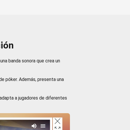
ción
 una banda sonora que crea un
 de póker. Además, presenta una
e adapta a jugadores de diferentes