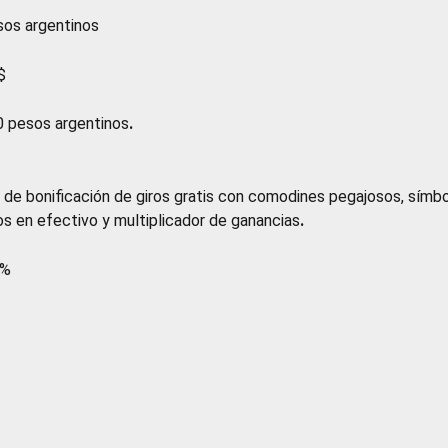
sos argentinos
$
0 pesos argentinos
.
de bonificación de giros gratis con comodines pegajosos, símb
s en efectivo y multiplicador de ganancias
.
 %