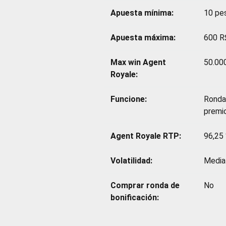
Apuesta mínima:
10 pe
Apuesta máxima:
600 R
Max win Agent
50.00
Royale:
Funcione:
Ronda 
premio
Agent Royale RTP:
96,25
Volatilidad:
Media
Comprar ronda de
No
bonificación: