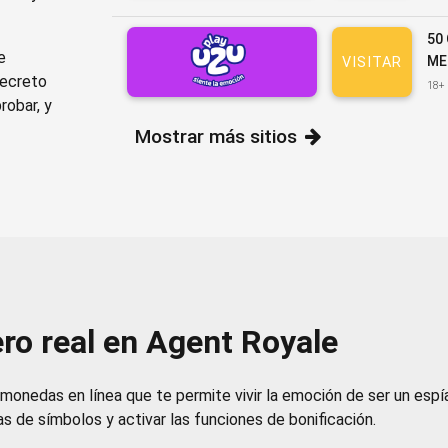
50
e
ME
VISITAR
secreto
18+ 
robar, y
Mostrar más sitios
ro real en Agent Royale
onedas en línea que te permite vivir la emoción de ser un espía
 de símbolos y activar las funciones de bonificación.