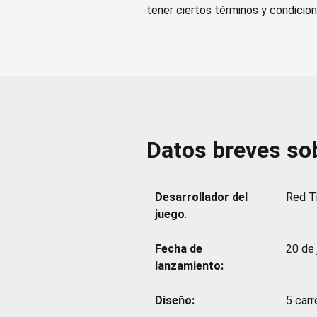
tener ciertos términos y condicion
Datos breves sob
Desarrollador del
Red T
juego
:
Fecha de
20 de 
lanzamiento:
Diseño:
5 carr