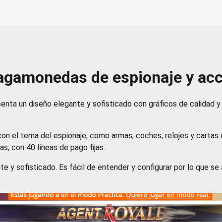
ragamonedas de espionaje y ac
enta un diseño elegante y sofisticado con gráficos de calidad y
on el tema del espionaje, como armas, coches, relojes y cartas
as, con 40 líneas de pago fijas.
te y sofisticado. Es fácil de entender y configurar por lo que s