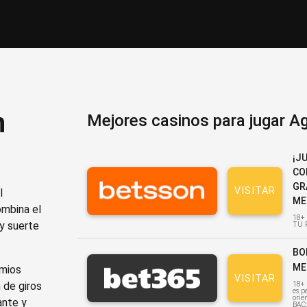
n
Mejores casinos para jugar A
¡J
CO
GR
VISITAR
l
ME
ombina el
18+ 
 y suerte
TU 
BO
ME
emios
VISITAR
 de giros
18+ 
es p
orie
ante y
BAC